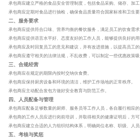
承包商应建立严格的食品安全管理制度，包括食品采购、储存、加工
承包商应定期对食品进行抽检，确保食品质量符合国家标准和卫生要
二、服务要求
承包商应提供符合口味、营养均衡的餐饮服务，满足员工的饮食需求
承包商应提供语言水平好、态度友好的工作人员，能够提供良好的用
承包商应及时回复员工的意见和建议，并有改进措施，以提高员工的
承包商应遵守相关的法律法规，不乱收费，可以制定一些优惠政策吸
三、合规经营
承包商应在规定的期限内按时交纳伙食费。
承包商应保持厨房设备和环境的清洁，维护工作场地的正常秩序。
承包商应主动配合发包方做好安全教育与防范工作。
四、人员配备与管理
承包商应配备足够数量的厨师、服务员等工作人员，各自履行相应的
承包商的工作人员应进行岗前培训，并取得相关的健康证明后，方可
承包商应建立合适的人力组织结构体系，明确岗位名称、职级、人员
五、考核与奖惩