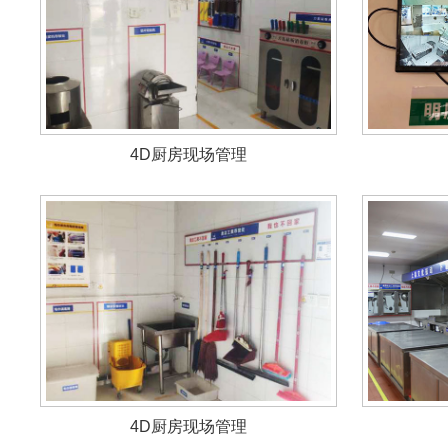
4D厨房现场管理
4D厨房现场管理