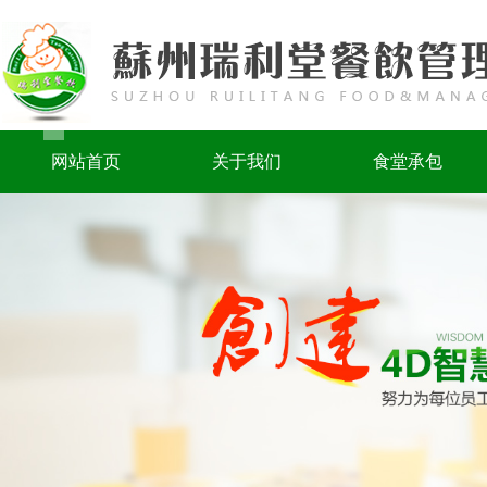
网站首页
关于我们
食堂承包