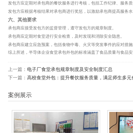
发包方应定期对承包商的餐饮服务进行考核，包括工作纪律、服务质
发包方应根据考核结果对承包商进行奖惩，以激励承包商提高服务水
六、其他要求
承包商应接受发包方的监督管理，遵守发包方的规章制度。
承包商应定期对食堂进行安全检查，及时发现和消除安全隐患。
承包商应建立应急预案，包括食物中毒、火灾等突发事件的应对措施
综上所述，半导体企业食堂承包外包的标准涵盖了食品质量与食品安
上一篇：
电子厂食堂承包规章制度及安全制度汇总
下一篇：
高校食堂外包：提升餐饮服务质量，满足师生多元
案例展示