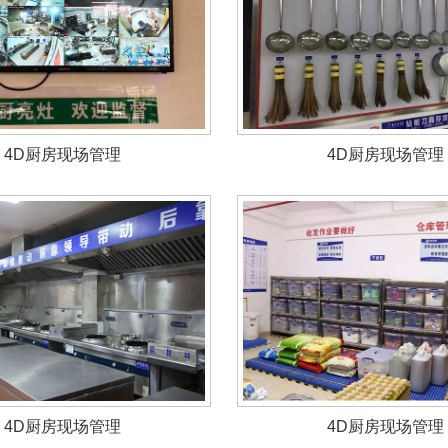
4D厨房现场管理
4D厨房现场管理
4D厨房现场管理
4D厨房现场管理